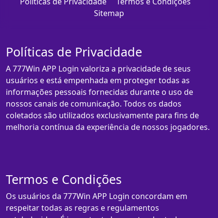
Políticas de Privacidade
Termos e Condições
Sitemap
Políticas de Privacidade
A 777Win APP Login valoriza a privacidade de seus
usuários e está empenhada em proteger todas as
informações pessoais fornecidas durante o uso de
nossos canais de comunicação. Todos os dados
coletados são utilizados exclusivamente para fins de
melhoria contínua da experiência de nossos jogadores.
Termos e Condições
Os usuários da 777Win APP Login concordam em
respeitar todas as regras e regulamentos