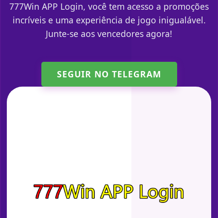
777Win APP Login, você tem acesso a promoções
incríveis e uma experiência de jogo inigualável.
Junte-se aos vencedores agora!
SEGUIR NO TELEGRAM