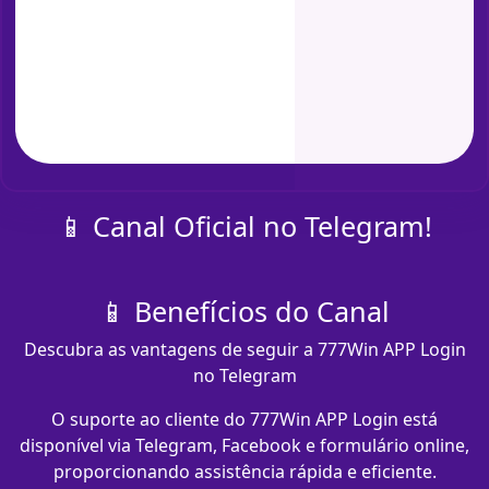
📱 Canal Oficial no Telegram!
📱 Benefícios do Canal
Descubra as vantagens de seguir a 777Win APP Login
no Telegram
O suporte ao cliente do 777Win APP Login está
disponível via Telegram, Facebook e formulário online,
proporcionando assistência rápida e eficiente.