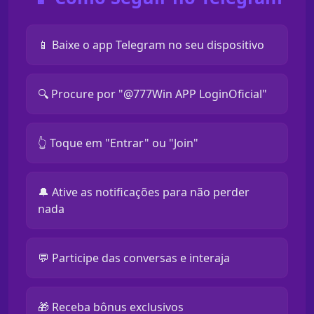
📱 Baixe o app Telegram no seu dispositivo
🔍 Procure por "@777Win APP LoginOficial"
👆 Toque em "Entrar" ou "Join"
🔔 Ative as notificações para não perder
nada
💬 Participe das conversas e interaja
🎁 Receba bônus exclusivos