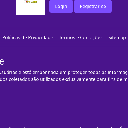
Login
Registrar-se
Políticas de Privacidade
Termos e Condições
Sitemap
de
s usuários e está empenhada em proteger todas as informaç
os coletados são utilizados exclusivamente para fins de m