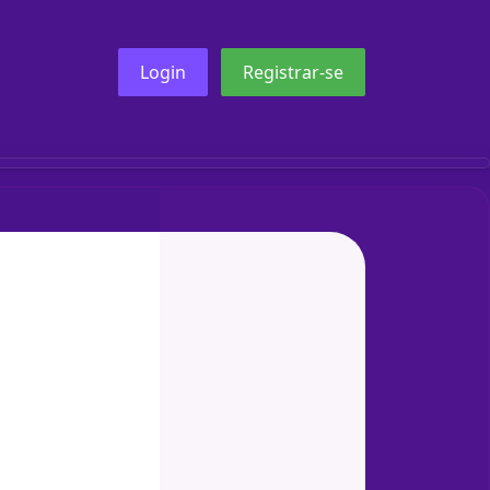
Login
Registrar-se