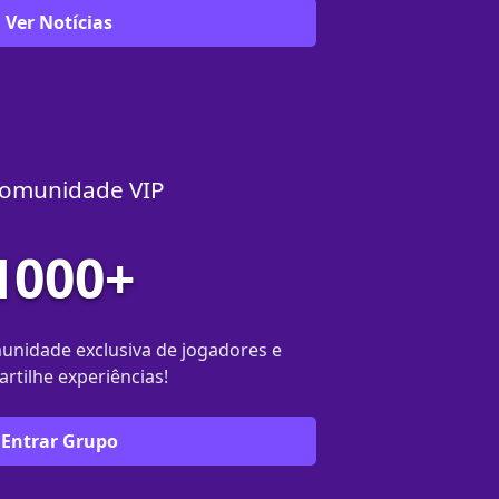
Ver Notícias
Comunidade VIP
1000+
unidade exclusiva de jogadores e
rtilhe experiências!
Entrar Grupo