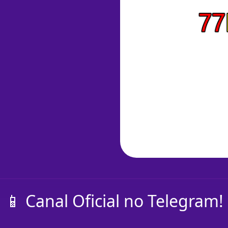
📱 Canal Oficial no Telegram!