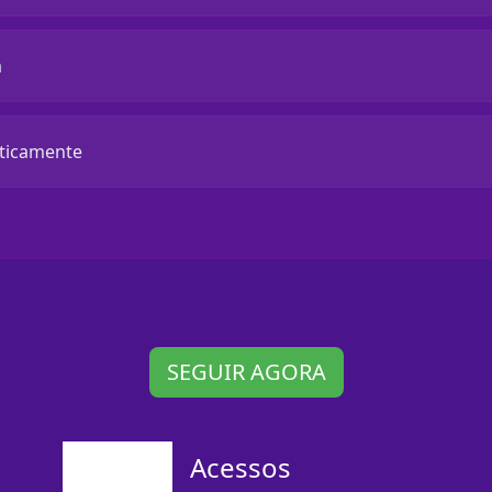
a
aticamente
SEGUIR AGORA
Acessos