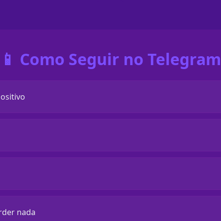
📱 Como Seguir no Telegram
ositivo
erder nada