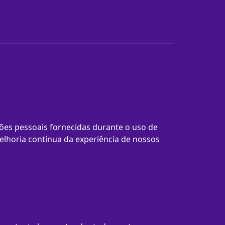
ões pessoais fornecidas durante o uso de
elhoria contínua da experiência de nossos