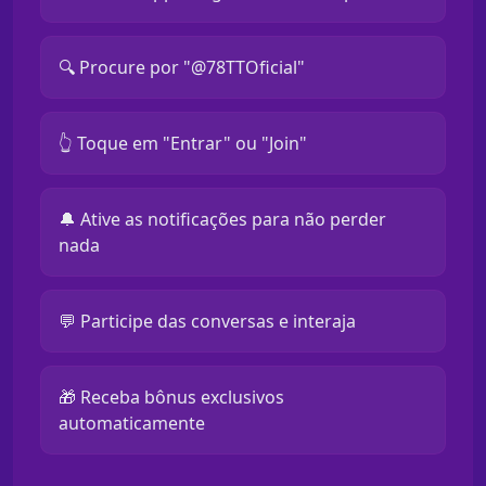
🔍 Procure por "@78TTOficial"
👆 Toque em "Entrar" ou "Join"
🔔 Ative as notificações para não perder
nada
💬 Participe das conversas e interaja
🎁 Receba bônus exclusivos
automaticamente