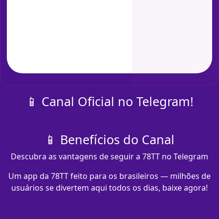
📱 Canal Oficial no Telegram!
📱 Benefícios do Canal
Descubra as vantagens de seguir a 78TT no Telegram
Um app da 78TT feito para os brasileiros — milhões de
usuários se divertem aqui todos os dias, baixe agora!