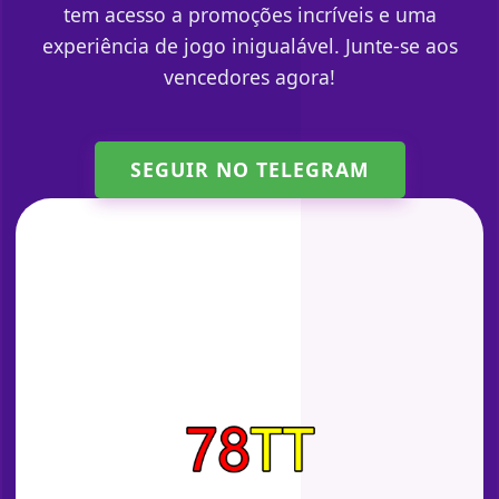
tem acesso a promoções incríveis e uma
experiência de jogo inigualável. Junte-se aos
vencedores agora!
SEGUIR NO TELEGRAM