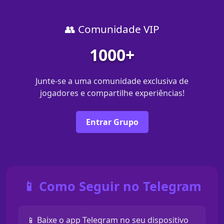
👥 Comunidade VIP
1000+
Junte-se a uma comunidade exclusiva de
jogadores e compartilhe experiências!
Entrar Grupo
📱 Como Seguir no Telegram
📱 Baixe o app Telegram no seu dispositivo