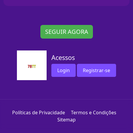
SEGUIR AGORA
Acessos
Login
Registrar-se
Políticas de Privacidade
Termos e Condições
Sitemap