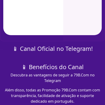
📱 Canal Oficial no Telegram!
📱 Benefícios do Canal
Descubra as vantagens de seguir a 79B.Com no
Telegram
Além disso, todas as Promoção 79B.Com contam com
transparência, facilidade de ativação e suporte
dedicado em português.