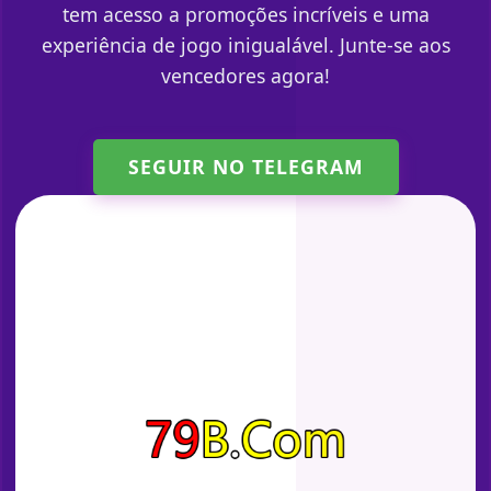
tem acesso a promoções incríveis e uma
experiência de jogo inigualável. Junte-se aos
vencedores agora!
SEGUIR NO TELEGRAM