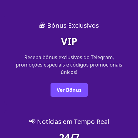
🎁 Bônus Exclusivos
VIP
Receba bônus exclusivos do Telegram,
promoções especiais e códigos promocionais
únicos!
Ver Bônus
📢 Notícias em Tempo Real
24/7