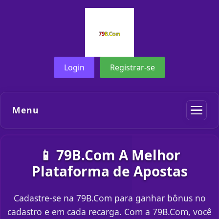
Login
Registrar-se
Menu
📱 79B.Com A Melhor
Plataforma de Apostas
Cadastre-se na 79B.Com para ganhar bônus no
cadastro e em cada recarga. Com a 79B.Com, você