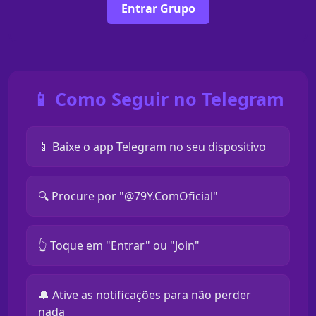
Entrar Grupo
📱 Como Seguir no Telegram
📱 Baixe o app Telegram no seu dispositivo
🔍 Procure por "@79Y.ComOficial"
👆 Toque em "Entrar" ou "Join"
🔔 Ative as notificações para não perder
nada