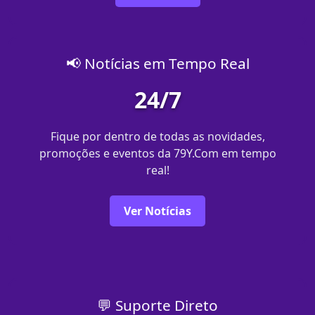
📢 Notícias em Tempo Real
24/7
Fique por dentro de todas as novidades,
promoções e eventos da 79Y.Com em tempo
real!
Ver Notícias
💬 Suporte Direto