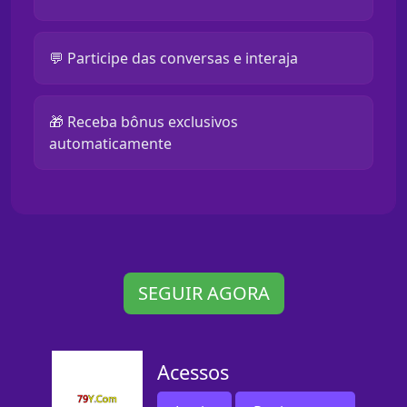
💬 Participe das conversas e interaja
🎁 Receba bônus exclusivos
automaticamente
SEGUIR AGORA
Acessos