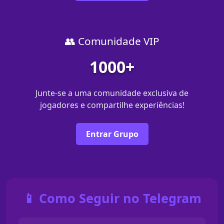
👥 Comunidade VIP
1000+
Junte-se a uma comunidade exclusiva de
jogadores e compartilhe experiências!
Entrar Grupo
📱 Como Seguir no Telegram