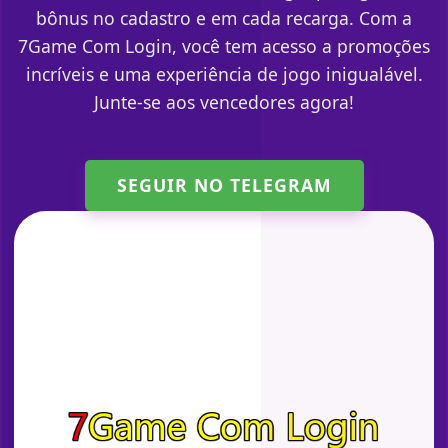
bônus no cadastro e em cada recarga. Com a
7Game Com Login, você tem acesso a promoções
incríveis e uma experiência de jogo inigualável.
Junte-se aos vencedores agora!
SEGUIR NO TELEGRAM