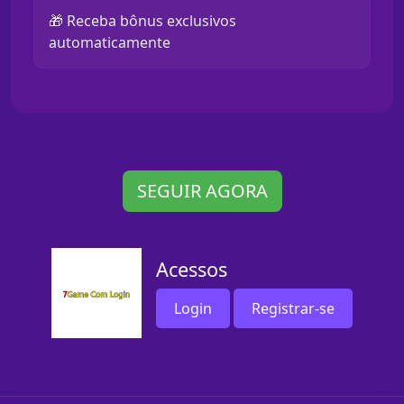
🎁 Receba bônus exclusivos
automaticamente
SEGUIR AGORA
Acessos
Login
Registrar-se