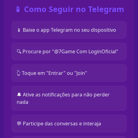
📱 Como Seguir no Telegram
📱 Baixe o app Telegram no seu dispositivo
🔍 Procure por "@7Game Com LoginOficial"
👆 Toque em "Entrar" ou "Join"
🔔 Ative as notificações para não perder
nada
💬 Participe das conversas e interaja